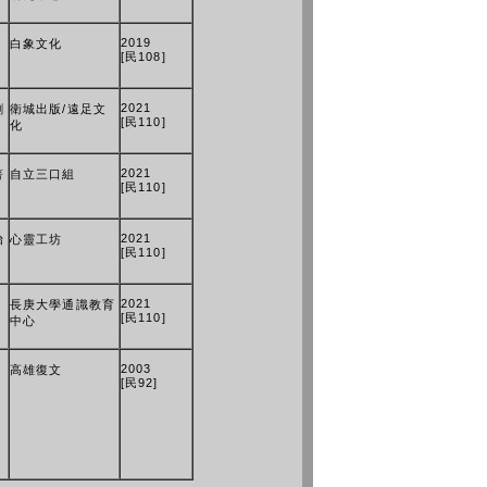
2019
白象文化
[民108]
2021
劉
衛城出版/遠足文
[民110]
化
2021
著
自立三口組
[民110]
2021
怡
心靈工坊
[民110]
2021
長庚大學通識教育
[民110]
中心
2003
高雄復文
[民92]