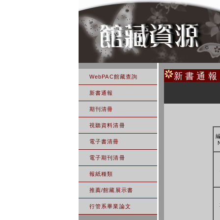
新書通報
WebPAC館藏查詢
新書通報
期刊清冊
視聽資料清冊
電子書清冊
電子期刊清冊
報紙種類
推薦/館藏展示書
行管系畢業論文