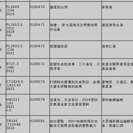
PL2849
0105470
撤退到台灣
青青著
3
.C44
2019
PL2515.5
0105471
海鹽： 第七屆海洋文學獎得獎
連筱瑋等合著
.H12
作品集
4
2018
7th
PL2932.5
0105472
雨聲咖啡屋
張明仁著
5
.C36
2021
R727.3
0105572
改變生命的故事 : 三十過往，只
黃達夫醫學教育促
6
.H86
是序章
基金會著
2021
CT1829.8
0105573
打開時光膠囊的生命對話 : 故臺
廖翊安、江復正、
7
.L61C43
大廖永祥醫師的故事
愛柔著
2021
HM1111
0105578
追著光，大步前行 : 2018震怡
梁怡敏總編輯
.L61
文教基金會文化講座選輯
8
2021
v.5
TR154
0105581
拍出驚豔 : 300+拍攝情境完全
大眾攝影雜誌編輯
9
.T11H86
解決方案釋放影像的驚艷魅力
著；黃建仁譯
2014