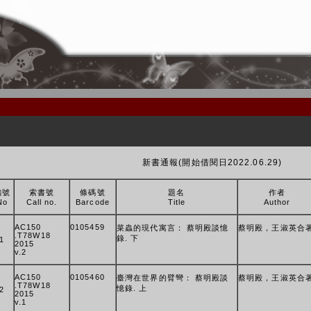
新書通報(開始借閱日2022.06.29)
編號
索書號
條碼號
題名
作者
No
Call no.
Barcode
Title
Author
AC150
0105459
菜蟲的現代寓言： 蔡明殿談憶
蔡明殿，王淑英合
.T78W18
錄. 下
1
2015
v.2
AC150
0105460
臺灣在世界的臂彎： 蔡明殿談
蔡明殿，王淑英合
.T78W18
憶錄. 上
2
2015
v.1