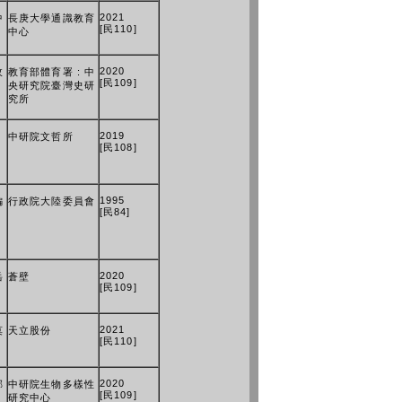
2021
中
長庚大學通識教育
[民110]
中心
2020
玫
教育部體育署 : 中
[民109]
央研究院臺灣史研
究所
2019
中研院文哲所
[民108]
1995
編
行政院大陸委員會
[民84]
2020
岳
蒼壁
[民109]
2021
莫
天立股份
[民110]
2020
郁
中研院生物多樣性
[民109]
研究中心