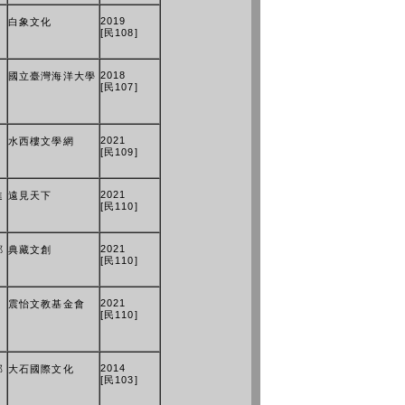
2019
白象文化
[民108]
2018
國立臺灣海洋大學
[民107]
2021
水西樓文學網
[民109]
2021
進
遠見天下
[民110]
2021
鄭
典藏文創
[民110]
2021
震怡文教基金會
[民110]
2014
部
大石國際文化
[民103]