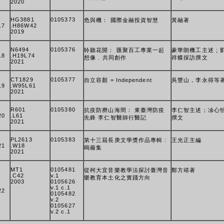
2020
HG3881
0105373
危與機： 國際金融投資智慧
黃融著
17
.H86W42
2019
N6494
0105376
聆聽花開： 匯聚百工專業一起
豪華朗機工主述 ; 
18
.H19L74
想像 . 共同創作
祥蝶採訪撰文
2021
CT1829
0105377
自立容顏 = Independent
吳豐山，李永得等
19
.W95L61
2021
R601
0105380
抗疫防癆山海間： 東臺灣防疫
李仁智主述；凃心
20
.L61
先鋒 李仁智醫師行醫記
撰文
2021
PL2613
0105383
第十三屆長庚文學獎作品專輯 :
王光正主編
21
.W18
嗚籥集
2021
MT1
0105481
從柯大宜音樂教學法探討臺灣音
鄭方靖著
.C42
v.1
樂教育本土化之實踐方向
2003
0105626
v.1 c.1
22
0105482
v.2
0105627
v.2 c.1