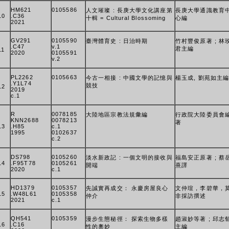
HM621
0105586
人文璀璨 : 長庚大學文化講座第
長庚大學通識教育
10
.C36
十輯 = Cultural Blossoming
心編
2021
GV291
0105590
臺灣體育史 : 日治時期
竹村豐俊原著 ; 林
.C47
v.1
君主編
11
2020
0105591
v.2
PL2262
0105663
今古一相接 : 中國文學的記憶與
楊玉成, 劉苑如主編
.Y1L74
競技
12
2019
c.1
R
0078185
大陸地區宗教法規彙編
行政院大陸委員會
KNN2688
0078213
著
13
.H85
c.1
1995
0102637
c.2
DS798
0105260
淡水新政記 : 一個文明的接收與
福島安正原著 ; 蔡
14
.F95T78
0105261
開端
熹譯
2020
c.1
HD1379
0105357
先誠實再成交： 永慶房屋良心
文仲瑄，李碧華，
15
.W48L61
0105358
仲介
非採訪撰述
2021
c.1
QH541
0105359
漫步生態秘徑： 探索生物多樣
趙淑妙等著 ; 邱志
16
.C16
性的奧妙
主編