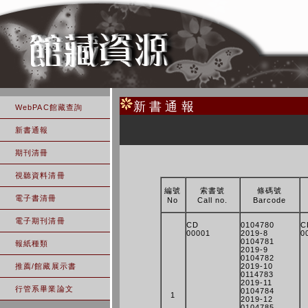
新書通報
WebPAC館藏查詢
新書通報
期刊清冊
視聽資料清冊
編號
索書號
條碼號
電子書清冊
No
Call no.
Barcode
電子期刊清冊
CD
0104780
C
00001
2019-8
0
0104781
報紙種類
2019-9
0104782
推薦/館藏展示書
2019-10
0114783
2019-11
行管系畢業論文
0104784
1
2019-12
0104785